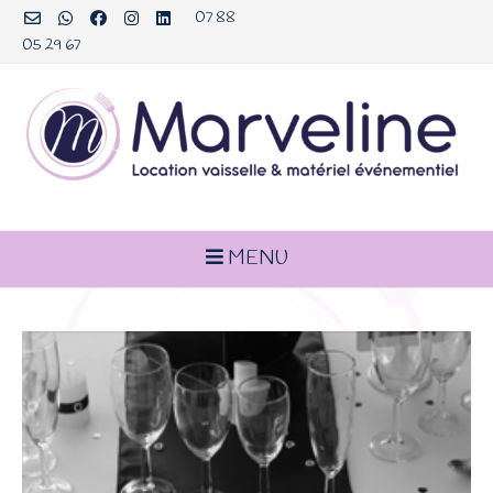
Aller
07 88
au
05 29 67
contenu
MENU