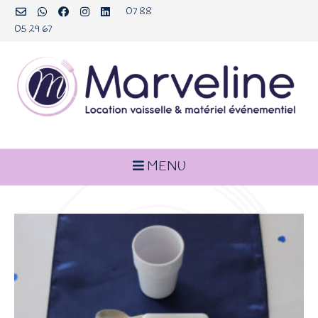
Aller
07 88
au
05 29 67
contenu
MENU