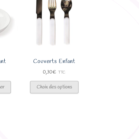
ant
Couverts Enfant
0,30
€
TTC
Ce
ier
Choix des options
produit
a
plusieurs
variations.
Les
options
peuvent