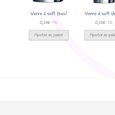
la
page
Verre à soft (bas)
Verre à soft (
du
0,33
€
0,33
€
TTC
TTC
produit
Ajouter au panier
Ajouter au pan