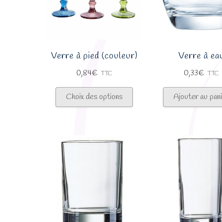
Verre à pied (couleur)
Verre à ea
0,84
€
0,33
€
TTC
TTC
Ce
Choix des options
Ajouter au pan
produit
a
plusieurs
variations.
Les
options
peuvent
être
choisies
sur