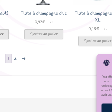
haut)
Flûte à champagne chic
Flûte à champagne
XL
0,42
€
TTC
0,48
€
TTC
ier
Ajouter au panier
Ajouter au panier
1
2
→
Pour off
pour sto
technolo
ou les I
avoir un 