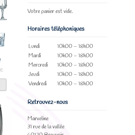
Votre panier est vide.
Horaires téléphoniques
Lundi
10h00 – 18h00
Mardi
10h00 – 18h00
e
Mercredi
10h00 – 18h00
age
TC
Jeudi
10h00 – 18h00
Ce
Vendredi
10h00 – 18h00
 :
produit
66€0,55€
a
Retrouvez-nous
plusieurs
78€0,65€
variations.
Les
Marveline
options
31 rue de la vallée
peuvent