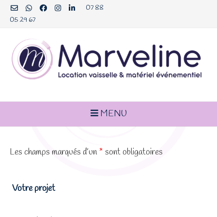
Aller
07 88
au
05 29 67
contenu
MENU
Les champs marqués d’un
*
sont obligatoires
Votre projet