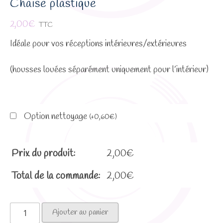
Chaise plastique
2,00
€
TTC
Idéale pour vos réceptions intérieures/extérieures
(housses louées séparément uniquement pour l’intérieur)
Option nettoyage
(
+
0,60
€
)
Prix du produit:
2,00
€
Total de la commande:
2,00
€
quantité
Ajouter au panier
de