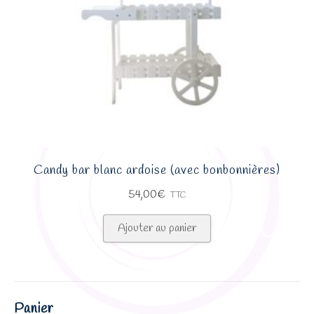
la
page
du
produit
Candy bar blanc ardoise (avec bonbonnières)
54,00
€
TTC
Ajouter au panier
Panier