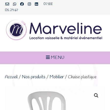
Aller
07 88
au
05 29 67
contenu
MENU
Accueil
/
Nos produits
/
Mobilier
/ Chaise plastique