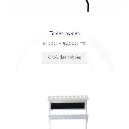
Tables ovales
Plage
18,00
€
–
42,00
€
TTC
de
Ce
prix :
Choix des options
produit
18,00€
a
à
plusieurs
42,00€
variations.
Les
options
peuvent
être
choisies
sur