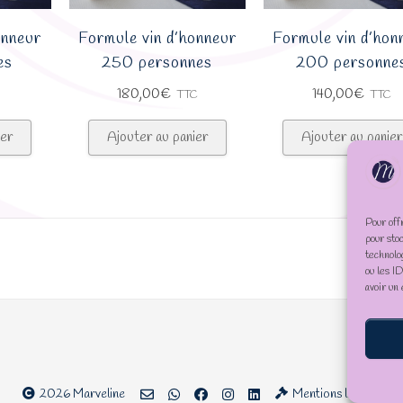
onneur
Formule vin d’honneur
Formule vin d’hon
es
250 personnes
200 personne
180,00
€
140,00
€
TTC
TTC
ier
Ajouter au panier
Ajouter au panier
Pour off
pour sto
technolo
ou les I
avoir un 
2026 Marveline
Mentions légales