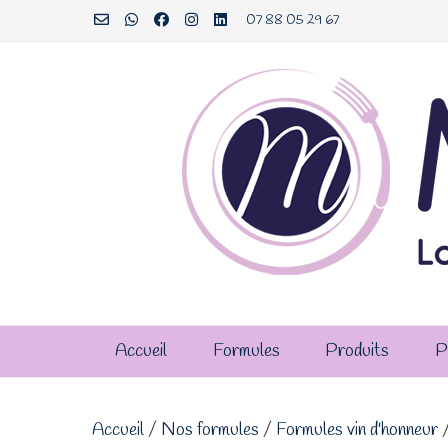
Aller
07 88 05 29 67
au
contenu
Accueil
Formules
Produits
P
Accueil
/
Nos formules
/
Formules vin d'honneur
/