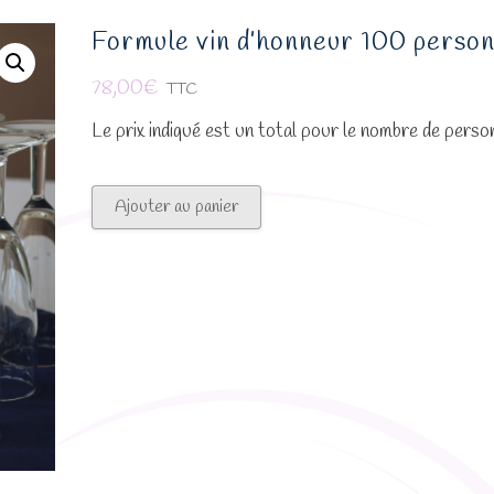
Formule vin d’honneur 100 perso
78,00
€
TTC
Le prix indiqué est un total pour le nombre de pers
quantité
Ajouter au panier
de
Formule
vin
d'honneur
100
personnes