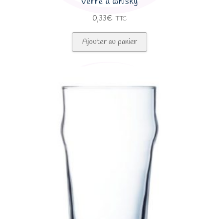
Verre à whisky
0,33
€
TTC
Ajouter au panier