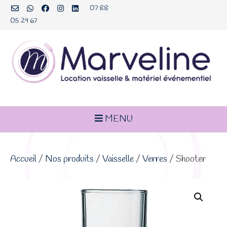
Aller
07 88
au
05 29 67
contenu
MENU
Accueil
/
Nos produits
/
Vaisselle
/
Verres
/ Shooter